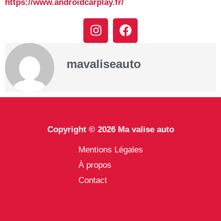
https://www.androidcarplay.fr/
I
F
n
a
s
c
t
e
mavaliseauto
a
b
g
o
r
o
a
k
m
Copyright © 2026 Ma valise auto
Mentions Légales
À propos
Contact